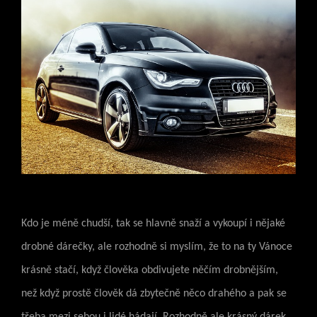
Kdo je méně chudší, tak se hlavně snaží a vykoupí i nějaké
drobné dárečky, ale rozhodně si myslím, že to na ty Vánoce
krásně stačí, když člověka obdivujete něčím drobnějším,
než když prostě člověk dá zbytečně něco drahého a pak se
třeba mezi sebou i lidé hádají. Rozhodně ale krásný dárek