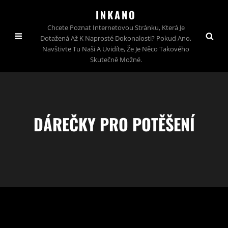
INKANO
Chcete Poznat Internetovou Stránku, Která Je
Dotažená Až K Naprosté Dokonalosti? Pokud Ano,
Navštivte Tu Naši A Uvidíte, Že Je Něco Takového
Skutečně Možné.
DÁREČKY PRO POTĚŠENÍ