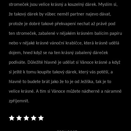
stromeček jsou velice krásný a kouzelný dárek. Myslím si,
že takový dárek by vůbec neměl partner najevo dávat,
protože je dobré takové překvapení nechat až právě pod
ten stromeček, zabalené v nějakém krásném balícím papíru
nebo v nějaké krásné vánoční krabičce, která krásně udělá
dojem, hned když se na ten krásný zabalený dáreček
podíváte. Důležité hlavně je udělat si Vánoce krásné a když
si ještě k tomu koupíte takový dárek, který vás potěší, a
hlavně to budete brát jako že to je od Ježíška, tak je to
velice krásné. A tím si Vánoce můžete nádherně a náramně
zpříjemnit.