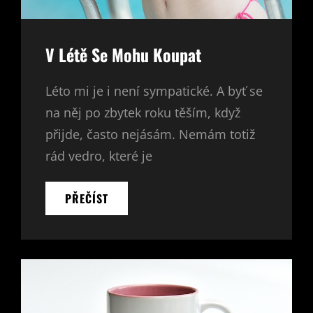
V Létě Se Mohu Koupat
Léto mi je i není sympatické. A byť se
na něj po zbytek roku těším, když
přijde, často nejásám. Nemám totiž
rád vedro, které je
V
PŘEČÍST
LÉTĚ
SE
MOHU
KOUPAT