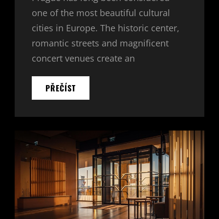
one of the most beautiful cultural
cities in Europe. The historic center,
romantic streets and magnificent
concert venues create an
MUSICAL
PŘEČÍST
EXPERIENCES
IN
THE
UNIQUE
ATMOSPHERE
OF
PRAGUE