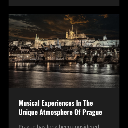
MOTIVŮ,
KTERÉ
NIKDY
NEOMRZÍ
Musical Experiences In The
Unique Atmosphere Of Prague
Prague has long been considered