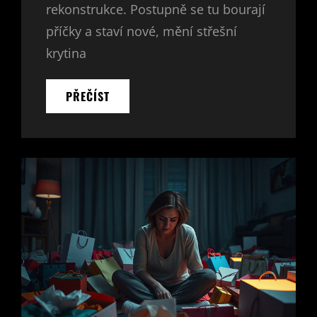
rekonstrukce. Postupně se tu bourají
příčky a staví nové, mění střešní
krytina
PLASTOVÁ
PŘEČÍST
OKNA
JAKO
PŘEKVAPENÍ
PRO
ZBYTEK
RODINY