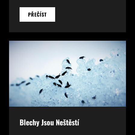
SVATBA
PŘEČÍST
S
DRUŽIČKAMI
JE
TRADIČNÍ
A
STYLOVÁ
Blechy Jsou Neštěstí