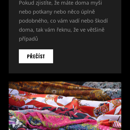
Pokud zjistíte, že máte doma myši
nebo potkany nebo něco úplně
podobného, co vám vadí nebo škodí
doma, tak vám řeknu, že ve většině
případů
BLECHY
PŘEČÍST
JSOU
NEŠTĚSTÍ