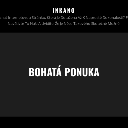
INKANO
znat Internetovou Stránku, Která Je Dotažená Až K Naprosté Dokonalosti? 
Navštivte Tu Naši A Uvidíte, Že Je Něco Takového Skutečně Možné.
BOHATÁ PONUKA