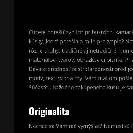
Chcete potešiť svojich príbuzných, kama
kúsky, ktoré potešia a milo prekvapia? Na
rôzne druhy, tradičné aj netradičné, hum
materiálov, tvarov, obrázkov či písma. Pr
Dávate prednosť pestrofarebnosti pred je
motív, text, vzor a my Vám mailom pošlem
Súčasťou každého zakúpeného kusu je sa
Originalita
Nechce sa Vám nič vymýšľať? Nemusíte! Po