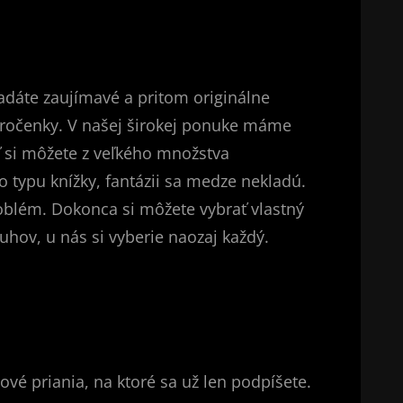
adáte zaujímavé a pritom originálne
ročenky
. V našej širokej ponuke máme
ť si môžete z veľkého množstva
o typu knížky, fantázii sa medze nekladú.
oblém. Dokonca si môžete vybrať vlastný
hov, u nás si vyberie naozaj každý.
vé priania, na ktoré sa už len podpíšete.