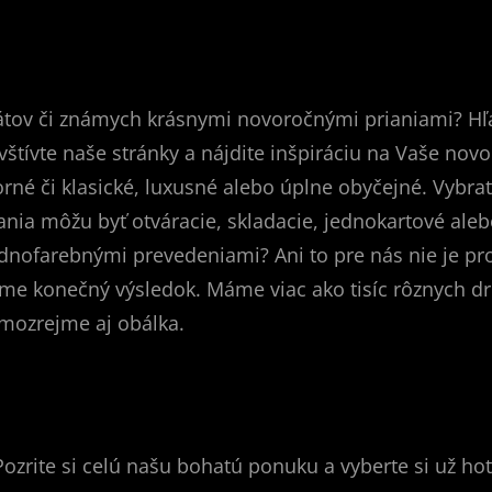
rátov či známych krásnymi novoročnými prianiami? Hľ
vštívte naše stránky a nájdite inšpiráciu na Vaše
novo
orné či klasické, luxusné alebo úplne obyčejné. Vybra
iania môžu byť otváracie, skladacie, jednokartové aleb
dnofarebnými prevedeniami? Ani to pre nás nie je pr
e konečný výsledok. Máme viac ako tisíc rôznych dru
mozrejme aj obálka.
zrite si celú našu bohatú ponuku a vyberte si už hoto