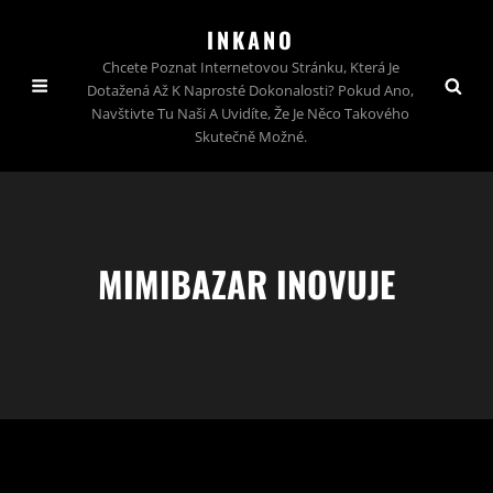
INKANO
Chcete Poznat Internetovou Stránku, Která Je
Dotažená Až K Naprosté Dokonalosti? Pokud Ano,
Navštivte Tu Naši A Uvidíte, Že Je Něco Takového
Skutečně Možné.
MIMIBAZAR INOVUJE