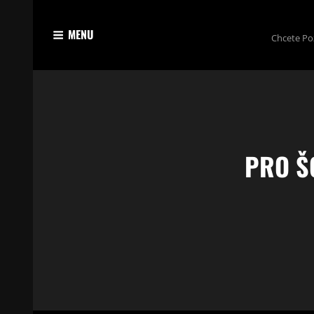
MENU
Chcete Po
PRO Š