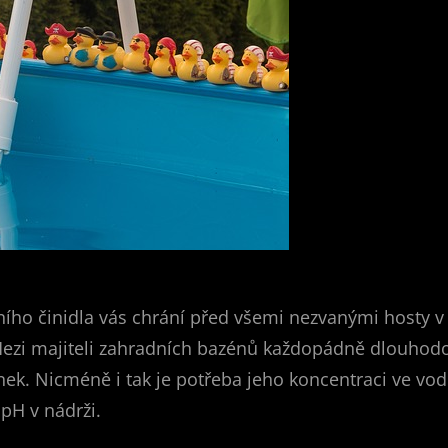
ního činidla vás chrání před všemi nezvanými hosty v p
. Mezi majiteli zahradních bazénů každopádně dlouho
ínek. Nicméně i tak je potřeba jeho koncentraci ve v
 pH v nádrži.