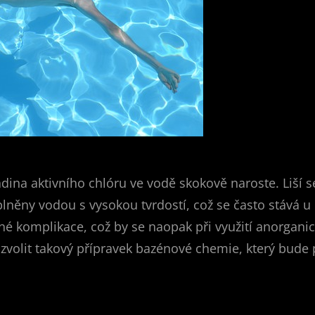
ladina aktivního chlóru ve vodě skokově naroste. Liší
 plněny vodou s vysokou tvrdostí, což se často stává
 komplikace, což by se naopak při využití anorganic
e zvolit takový přípravek bazénové chemie, který bude 