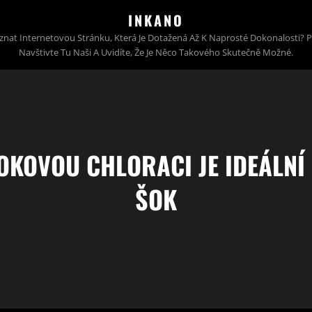
INKANO
znat Internetovou Stránku, Která Je Dotažená Až K Naprosté Dokonalosti? 
Navštivte Tu Naši A Uvidíte, Že Je Něco Takového Skutečně Možné.
OKOVOU CHLORACI JE IDEÁLNÍ
ŠOK