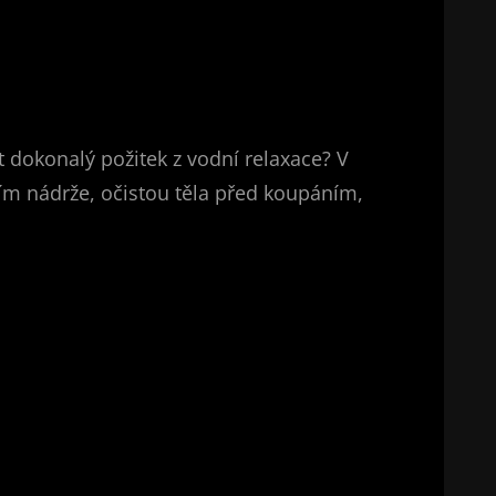
t dokonalý požitek z vodní relaxace? V
ím nádrže, očistou těla před koupáním,