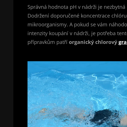
Správná hodnota pH v nádrži je nezbytná 
Dodržení doporučené koncentrace chlóru v
mikroorganismy. A pokud se vám náhodou s
intenzity koupání v nádrži, je potřeba ten
přípravkům patří
organický chlorový
gra