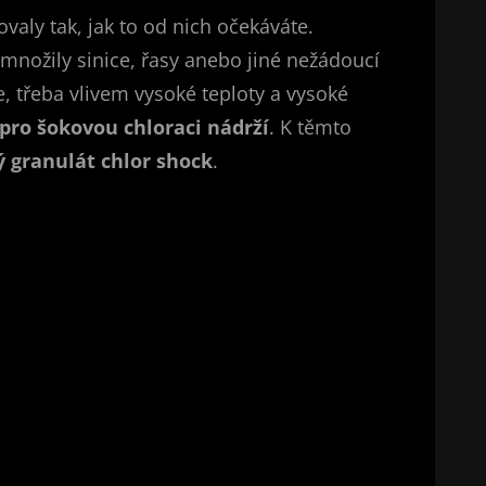
aly tak, jak to od nich očekáváte.
množily sinice, řasy anebo jiné nežádoucí
 třeba vlivem vysoké teploty a vysoké
pro šokovou chloraci nádrží
. K těmto
 granulát chlor shock
.