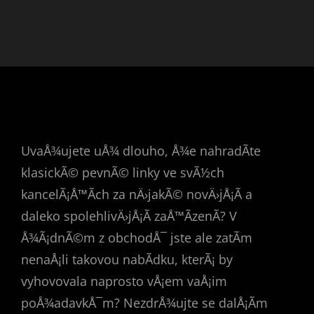
UvaÅ¾ujete uÅ¾ dlouho, Å¾e nahradÃ­te
klasickÃ© pevnÃ© linky ve svÃ½ch
kancelÃ¡Å™Ã­ch za nÄ›jakÃ© novÄ›jÅ¡Ã­ a
daleko spolehlivÄ›jÅ¡Ã­ zaÅ™Ã­zenÃ­? V
Å¾Ã¡dnÃ©m z obchodÅ¯ jste ale zatÃ­m
nenaÅ¡li takovou nabÃ­dku, kterÃ¡ by
vyhovovala naprosto vÅ¡em vaÅ¡im
poÅ¾adavkÅ¯m? NezdrÅ¾ujte se dalÅ¡Ã­m