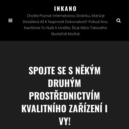
INKANO
Chcete Poznat Internetovou Stránku, Která Je
Dotažená Až K Naprosté Dokonalosti? Pokud Ano,
Navštivte Tu Naši A Uvidíte, Že Je Něco Takového
Skutečně Možné.
SPOJTE SE S NĚKÝM
DRUHÝM
PROSTŘEDNICTVÍM
KVALITNÍHO ZAŘÍZENÍ I
VY!