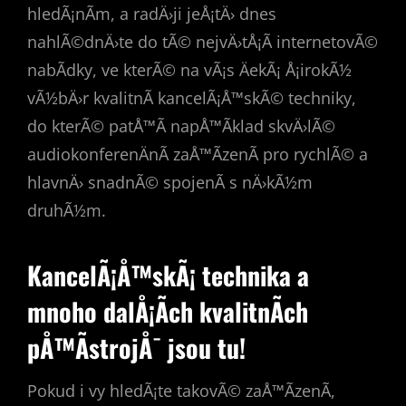
hledÃ¡nÃ­m, a radÄ›ji jeÅ¡tÄ› dnes
nahlÃ©dnÄ›te do tÃ© nejvÄ›tÅ¡Ã­ internetovÃ©
nabÃ­dky, ve kterÃ© na vÃ¡s ÄekÃ¡ Å¡irokÃ½
vÃ½bÄ›r kvalitnÃ­ kancelÃ¡Å™skÃ© techniky,
do kterÃ© patÅ™Ã­ napÅ™Ã­klad skvÄ›lÃ©
audiokonferenÄnÃ­ zaÅ™Ã­zenÃ­ pro rychlÃ© a
hlavnÄ› snadnÃ© spojenÃ­ s nÄ›kÃ½m
druhÃ½m.
KancelÃ¡Å™skÃ¡ technika a
mnoho dalÅ¡Ã­ch kvalitnÃ­ch
pÅ™Ã­strojÅ¯ jsou tu!
Pokud i vy hledÃ¡te takovÃ© zaÅ™Ã­zenÃ­,