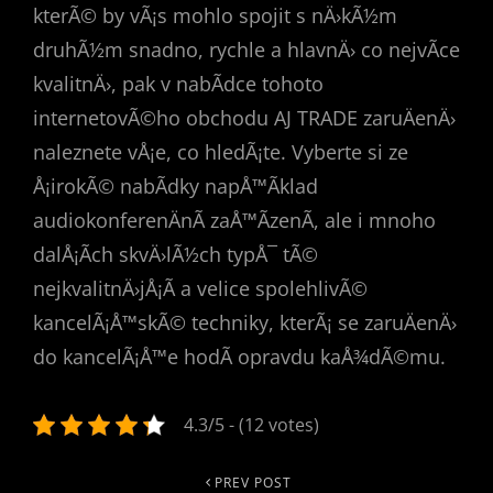
kterÃ© by vÃ¡s mohlo spojit s nÄ›kÃ½m
druhÃ½m snadno, rychle a hlavnÄ› co nejvÃ­ce
kvalitnÄ›, pak v nabÃ­dce tohoto
internetovÃ©ho obchodu AJ TRADE zaruÄenÄ›
naleznete vÅ¡e, co hledÃ¡te. Vyberte si ze
Å¡irokÃ© nabÃ­dky napÅ™Ã­klad
audiokonferenÄnÃ­ zaÅ™Ã­zenÃ­
, ale i mnoho
dalÅ¡Ã­ch skvÄ›lÃ½ch typÅ¯ tÃ©
nejkvalitnÄ›jÅ¡Ã­ a velice spolehlivÃ©
kancelÃ¡Å™skÃ© techniky, kterÃ¡ se zaruÄenÄ›
do kancelÃ¡Å™e hodÃ­ opravdu kaÅ¾dÃ©mu.
4.3/5 - (12 votes)
Navigace
Previous
PREV POST