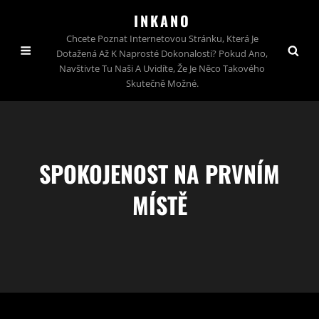
INKANO
Chcete Poznat Internetovou Stránku, Která Je
Dotažená Až K Naprosté Dokonalosti? Pokud Ano,
Navštivte Tu Naši A Uvidíte, Že Je Něco Takového
Skutečně Možné.
SPOKOJENOST NA PRVNÍM
MÍSTĚ