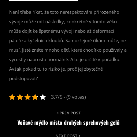
Není třeba říkat, že toto nerespektování přirozeného
vývoje může mít následky, konkrétně v tomto věku
může dojít ke špatnému vývoji nebo až deformaci
páteře a kyčelních kloubů. Samozřejmě říkám může, ne
musí. Jistě znáte mnoho dětí, které chodítko používaly a
vyrostly naprosto normálně. A to je určitě v pořádku.
Avšak pokud tu to riziko je, proč jej zbytečně
podstupovat?
3.7/5 - (9 votes)
Navigace
Previous
PREV POST
Voňavé mýdlo místo drahých sprchových gelů
Post
pro
Next
NEXT POST