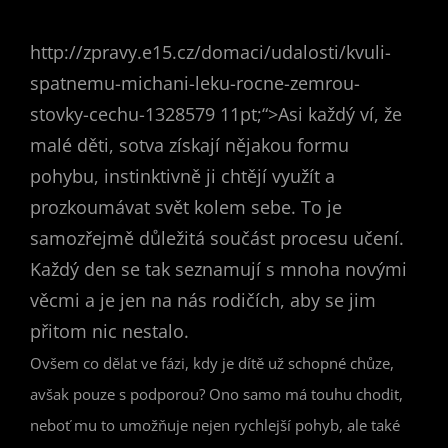
http://zpravy.e15.cz/domaci/udalosti/kvuli-
spatnemu-michani-leku-rocne-zemrou-
stovky-cechu-1328579 11pt;“>Asi každý ví, že
malé děti, sotva získají nějakou formu
pohybu, instinktivně ji chtějí využít a
prozkoumávat svět kolem sebe. To je
samozřejmě důležitá součást procesu učení.
Každý den se tak seznamují s mnoha novými
věcmi a je jen na nás rodičích, aby se jim
přitom nic nestalo.
Ovšem co dělat ve fázi, kdy je dítě už schopné chůze,
avšak pouze s podporou? Ono samo má touhu chodit,
neboť mu to umožňuje nejen rychlejší pohyb, ale také