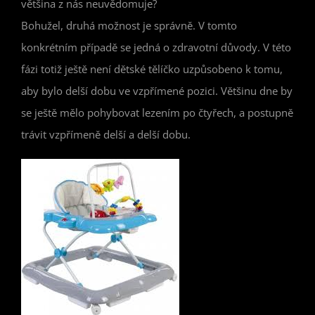
většina z nás neuvědomuje?
Bohužel, druhá možnost je správně. V tomto
konkrétním případě se jedná o zdravotní důvody. V této
fázi totiž ještě není dětské tělíčko uzpůsobeno k tomu,
aby bylo delší dobu ve vzpřímené pozici. Většinu dne by
se ještě mělo pohybovat lezením po čtyřech, a postupně
trávit vzpřímeně delší a delší dobu.