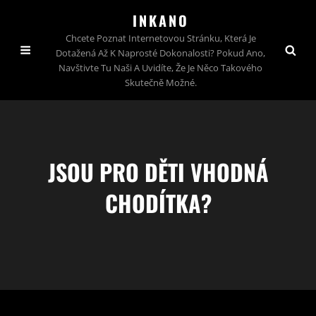
INKANO
Chcete Poznat Internetovou Stránku, Která Je
Dotažená Až K Naprosté Dokonalosti? Pokud Ano,
Navštivte Tu Naši A Uvidíte, Že Je Něco Takového
Skutečně Možné.
JSOU PRO DĚTI VHODNÁ
CHODÍTKA?