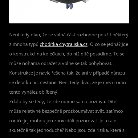
Není tedy divu, že se valná část rozhodne použít některý
z mnoha typů
chodítka chytraliska.cz
. O co se jedná? Jde
o konstrukci na kolečkách, do níž dítě posadíme. To se
může nohama odrážet a volně se tak pohybovat.
Konstrukce je navíc řešena tak, že ani v případě nárazu
se děťátku nic nestane. Není tedy divu, že je mezi rodiči
tento vynález oblíbený.
Zdálo by se tedy, že zde máme samá pozitiva. Dítě
může relativně bezpečně prozkoumávat svět, zatímco
rodiče jej mohou jen zpovzdálí pozorovat. Je to ale
skutečně tak jednoduché? Nebo jsou zde rizika, která si