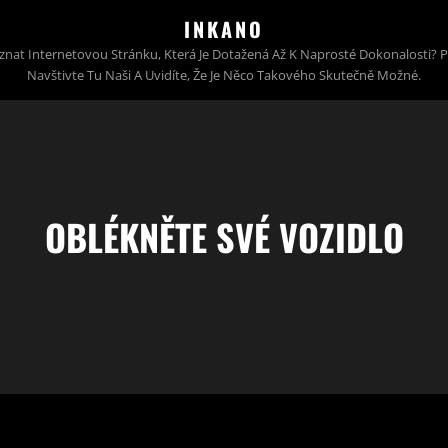
INKANO
znat Internetovou Stránku, Která Je Dotažená Až K Naprosté Dokonalosti? 
Navštivte Tu Naši A Uvidíte, Že Je Něco Takového Skutečně Možné.
OBLÉKNĚTE SVÉ VOZIDLO