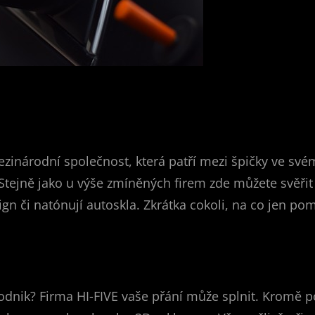
ezinárodní společnost, která patří mezi špičky ve sv
ě. Stejně jako u výše zmíněných firem zde můžete svěřit
gn či natónují autoskla. Zkrátka cokoli, na co jen pom
 podnik? Firma HI-FIVE vaše přání může splnit. Kromě 