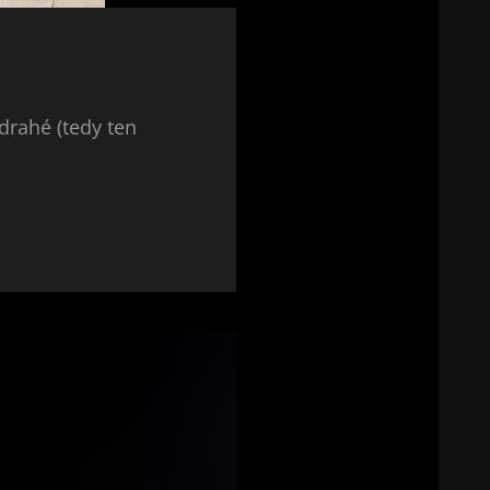
 drahé (tedy ten