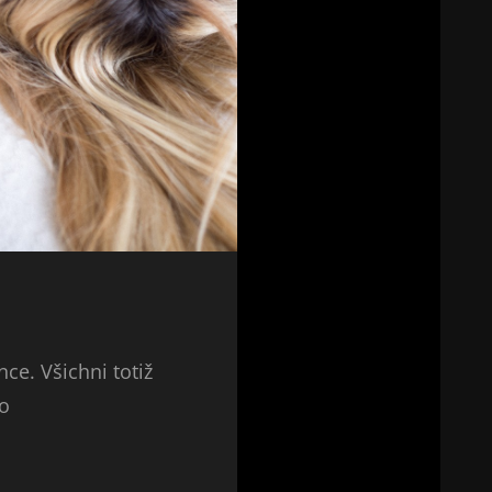
ce. Všichni totiž
ko