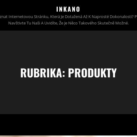
INKANO
znat Internetovou Stránku, Která Je Dotažená Až K Naprosté Dokonalosti? 
Navštivte Tu Naši A Uvidíte, Že Je Něco Takového Skutečně Možné.
RUBRIKA:
PRODUKTY