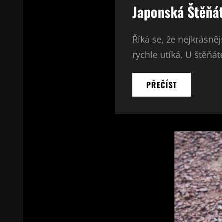
Japonská Štěňá
Říká se, že nejkrásněj
rychle utíká. U štěňá
JAPONSKÁ
PŘEČÍST
ŠTĚŇÁTKA