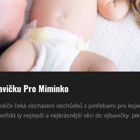
avičku Pro Miminko
rodiče čeká obcházení obchůdků s potřebami pro kojen
řídit ty nejlepší a nejkrásnější věci do výbavičky. Ja