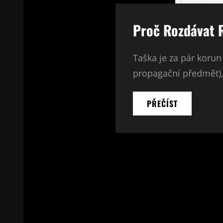
Proč Rozdávat 
Taška je za pár korun 
propagační předmět), 
PROČ
PŘEČÍST
ROZDÁVAT
REKLAMNÍ
TAŠKY
S
POTISKEM