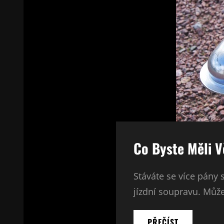
Co Byste Měli Vě
Stáváte se více pány 
jízdní soupravu. Může
CO
PŘEČÍST