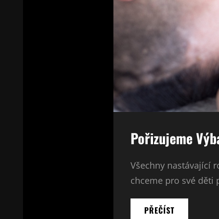
Pořizujeme Výb
Všechny nastávající 
chceme pro své děti po
POŘIZUJEME
PŘEČÍST