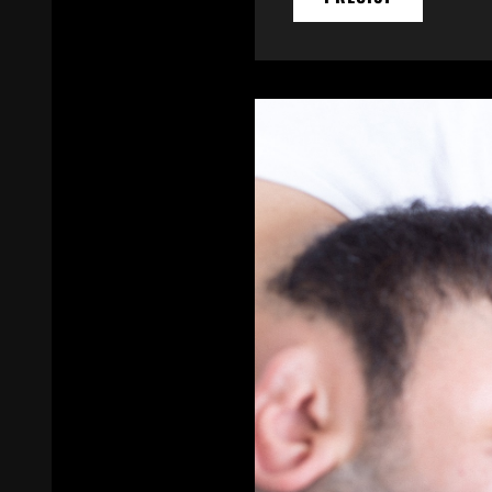
BYSTE
MĚLI
VĚDĚT,
NEŽ
SI
POŘÍDÍTE
TAŽNÉ
ZAŘÍZENÍ